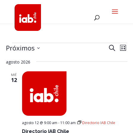
Eventos
Navega
Na
Próximos
Buscar
Lista
de
de
Selecciona
vis
búsqu
agosto 2026
la
de
y
fecha.
Eve
MIÉ
vistas
12
de
Evento
agosto 12 @ 9:00 am
-
11:00 am
Directorio IAB Chile
Directorio IAB Chile