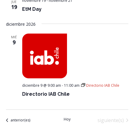
noviembre 19
-
noviembre 21
JUE
19
EtM Day
diciembre 2026
MIÉ
9
diciembre 9 @ 9:00 am
-
11:00 am
Directorio IAB Chile
Directorio IAB Chile
Hoy
Eventos
siguiente(s)
Eventos
anterior(es)