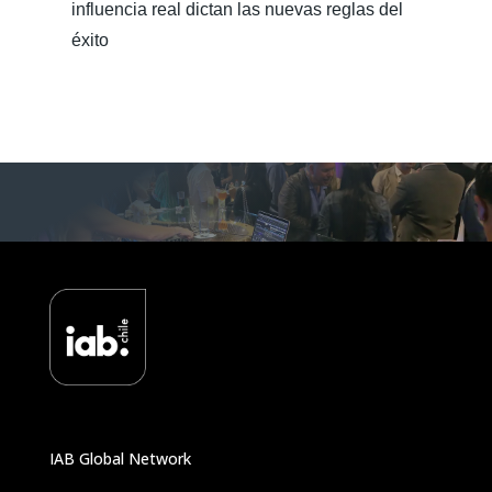
influencia real dictan las nuevas reglas del
éxito
IAB Global Network