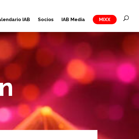
lendario IAB
Socios
IAB Media
MIXX
ón