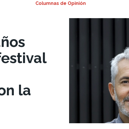
Columnas de Opinión
años
estival
on la