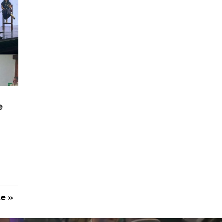
e
te »