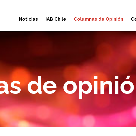
Noticias
IAB Chile
Columnas de Opinión
Ca
s de opini