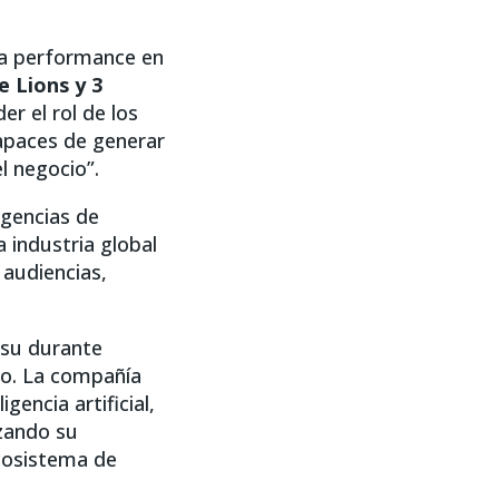
da performance en
e Lions y 3
r el rol de los
apaces de generar
l negocio”.
agencias de
 industria global
audiencias,
tsu durante
to. La compañía
igencia artificial,
rzando su
cosistema de