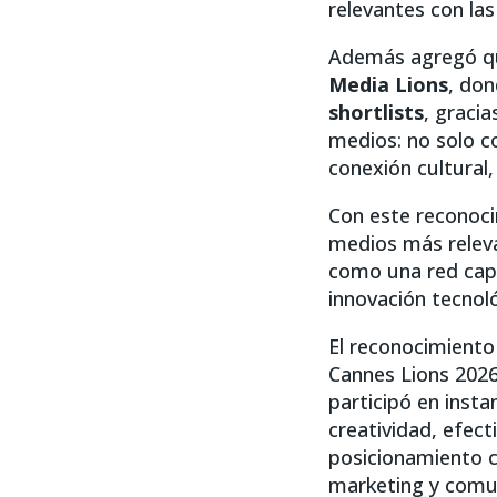
relevantes con las
Además agregó qu
Media Lions
, do
shortlists
, graci
medios: no solo c
conexión cultural,
Con este reconoci
medios más releva
como una red capa
innovación tecnol
El reconocimiento
Cannes Lions 202
participó en instan
creatividad, efect
posicionamiento c
marketing y comu