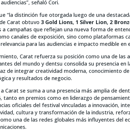
 audiencias”, señaló Cori.
e “la distinción fue otorgada luego de una destaca
nde Carat obtuvo
3 Gold Lions, 1 Silver Lion, 2 Bronz
as a campañas que reflejan una nueva forma de entende
omo canales de exposición, sino como plataformas c
 relevancia para las audiencias e impacto medible en e
miento, Carat refuerza su posición como una de las 
ntes del mundo y dentsu consolida su presencia en la
z de integrar creatividad moderna, conocimiento de 
ógica y resultados de negocio.
 a Carat se suma a una presencia más amplia de den
6, tanto en premios como en liderazgo de pensamien
cias oficiales del festival vinculadas a innovación, intel
ividad, cultura y transformación de la industria, refo
omo una de las redes globales más influyentes del e
nicaciones.