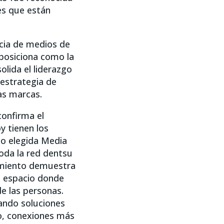
es que están
cia de medios de
a posiciona como la
lida el liderazgo
 estrategia de
las marcas.
confirma el
y tienen los
do elegida Media
oda la red dentsu
cimiento demuestra
l espacio donde
de las personas.
lando soluciones
po, conexiones más