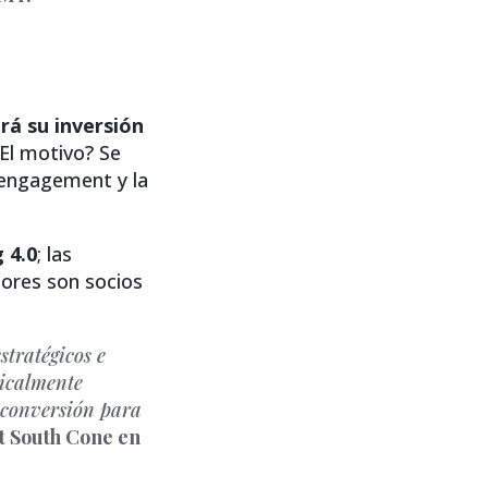
á su inversión
El motivo? Se
 engagement y la
 4.0
; las
dores son socios
stratégicos e
dicalmente
 conversión para
t South Cone en