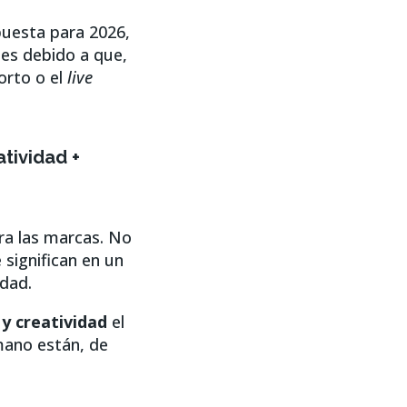
puesta para 2026,
es debido a que,
orto o el
live
atividad +
ra las marcas. No
 significan en un
idad.
y creatividad
el
mano están, de