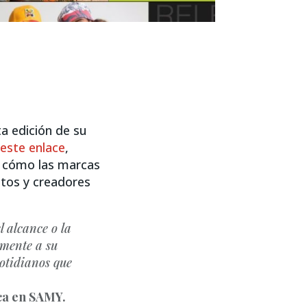
ta edición de su
 este enlace
,
a cómo las marcas
atos y creadores
l alcance o la
amente a su
cotidianos que
ca en SAMY.