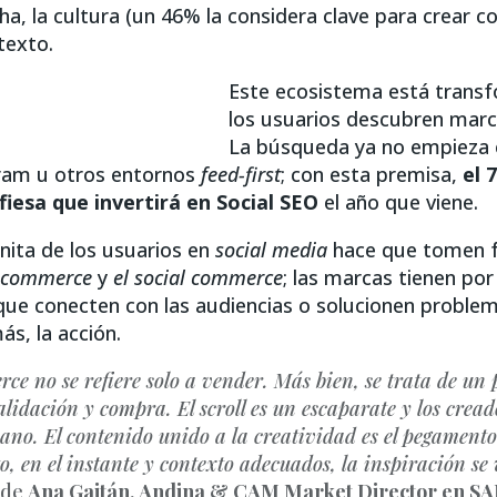
ha, la cultura (un 46% la considera clave para crear c
texto.
Este ecosistema está tran
los usuarios descubren marc
La búsqueda ya no empieza 
gram u otros entornos
feed-first
; con esta premisa,
el 
iesa que invertirá en Social SEO
el año que viene.
inita de los usuarios en
social media
hace que tomen f
y commerce
y
el social commerce
; las marcas tienen por
e conecten con las audiencias o solucionen problem
s, la acción.
rce no se refiere solo a vender. Más bien, se trata de un
alidación y compra. El scroll es un escaparate y los cread
no. El contenido unido a la creatividad es el pegamento 
o, en el instante y contexto adecuados, la inspiración se
de
Ana Gaitán, Andina & CAM Market Director en S