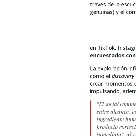
través de la escuc
genuinas) y el con
en TikTok, Insta
encuestados conf
La exploración inf
como el
discover
crear momentos qu
impulsando, ademá
“El social comme
entre alcance, v
ingrediente huma
producto correct
inmediata”,
aña