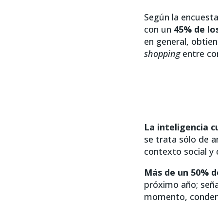
Según la encuest
con un
45% de lo
en general, obtie
shopping
entre co
La inteligencia c
se trata sólo de a
contexto social y 
Más de un 50% de
próximo año; seña
momento, conden