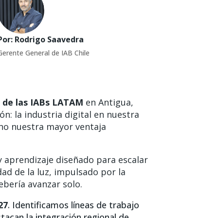
Por: Rodrigo Saavedra
Gerente General de IAB Chile
s de las IABs LATAM
en Antigua,
n: la industria digital en nuestra
ino nuestra mayor ventaja
y aprendizaje diseñado para escalar
dad de la luz, impulsado por la
ebería avanzar solo.
27
. Identificamos líneas de trabajo
tacan la integración regional de