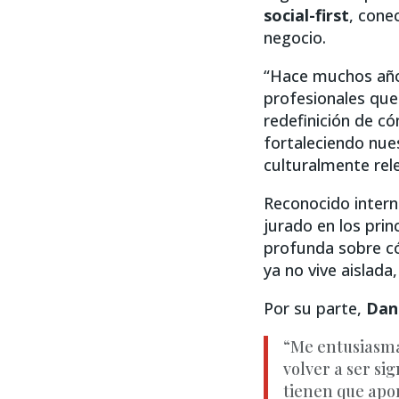
social-first
, cone
negocio.
“Hace muchos años
profesionales que
redefinición de có
fortaleciendo nue
culturalmente rel
Reconocido intern
jurado en los prin
profunda sobre có
ya no vive aislada
Por su parte,
Dan
“Me entusiasm
volver a ser si
tienen que apo