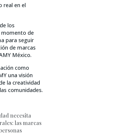
 real en el
de los
ste momento de
ma para seguir
ción de marcas
SAMY México.
ipación como
AMY una visión
e la creatividad
y las comunidades.
dad necesita
irales: las marcas
 personas