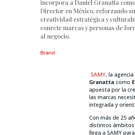
incorpora a Daniel Granatta como
Director en México, reforzando s
creatividad estratégica y cultura
conecte marcas y personas de form
al negocio.
Brand
SAMY
, la agenci
Granatta
como
E
apuesta por la cr
las marcas necesi
integrada y orien
Con más de 25 año
distintos ámbitos
llega a SAMY par