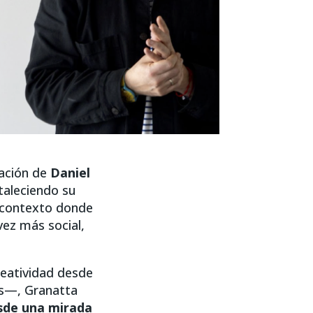
ración de
Daniel
rtaleciendo su
n contexto donde
vez más social,
reatividad desde
os—, Granatta
esde una mirada