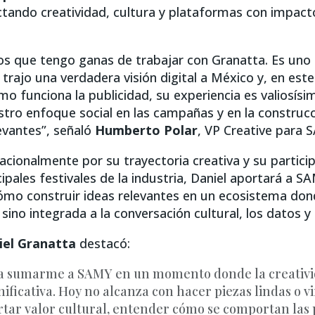
ctando creatividad, cultura y plataformas con impacto
 que tengo ganas de trabajar con Granatta. Es uno 
 trajo una verdadera visión digital a México y, en e
mo funciona la publicidad, su experiencia es valiosísi
stro enfoque social en las campañas y en la construc
evantes”, señaló
Humberto Polar
, VP Creative para 
acionalmente por su trayectoria creativa y su partic
cipales festivales de la industria, Daniel aportará a S
mo construir ideas relevantes en un ecosistema dond
, sino integrada a la conversación cultural, los datos 
iel Granatta
destacó:
a sumarme a SAMY en un momento donde la creativi
gnificativa. Hoy no alcanza con hacer piezas lindas o v
rtar valor cultural, entender cómo se comportan las