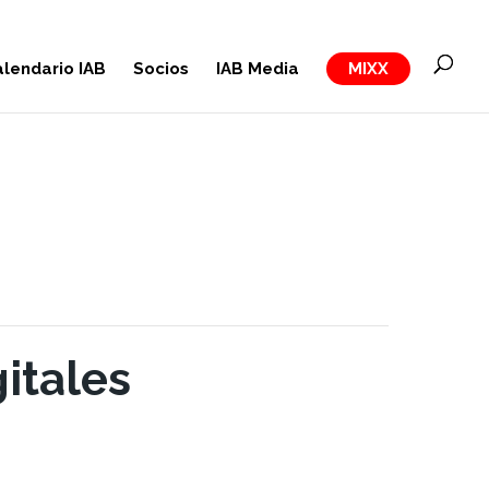
lendario IAB
Socios
IAB Media
MIXX
itales