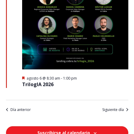
Destacado
agosto 6 @ 8:30 am
-
1:00 pm
TrilogIA 2026
Día anterior
Siguiente día
Suscribirse al calendario