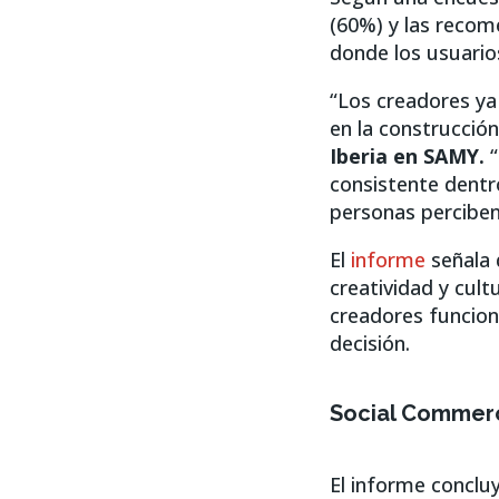
(60%) y las recom
donde los usuario
“Los creadores ya
en la construcció
Iberia en SAMY.
“
consistente dentr
personas perciben
El
informe
señala 
creatividad y cult
creadores funcion
decisión.
Social Commerce
El informe conclu