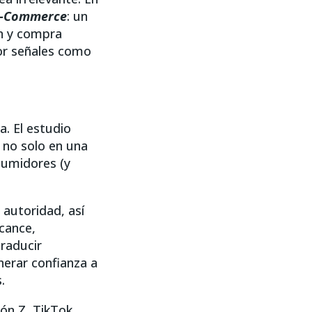
o-Commerce
: un
ón y compra
or señales como
a. El estudio
 no solo en una
nsumidores (y
autoridad, así
lcance,
raducir
nerar confianza a
.
ón Z, TikTok