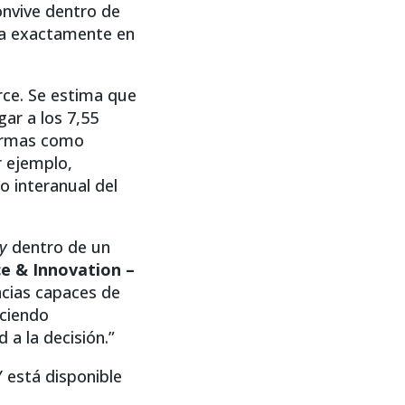
onvive dentro de
ra exactamente en
rce. Se estima que
gar a los 7,55
formas como
r ejemplo,
o interanual del
y
dentro de un
e & Innovation –
ncias capaces de
eciendo
a la decisión.”
 está disponible