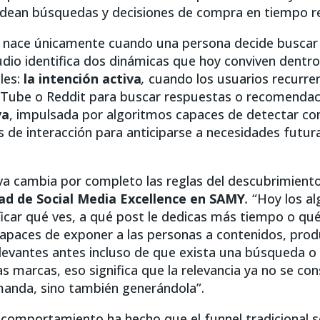
ldean búsquedas y decisiones de compra en tiempo re
o nace únicamente cuando una persona decide buscar
udio identifica dos dinámicas que hoy conviven dentro
les:
la intención activa
,
cuando los usuarios recurre
Tube o Reddit para buscar respuestas o recomendaci
va
, impulsada por algoritmos capaces de detectar c
s de interacción para anticiparse a necesidades futura
va
cambia por completo las reglas del descubrimiento
ad de Social Media Excellence
en SAMY
.
“Hoy los al
ficar qué ves, a qué post le dedicas más tiempo o qu
 capaces de exponer a las personas a contenidos, pro
levantes antes incluso de que exista una búsqueda o
as marcas, eso significa que la relevancia ya no se co
anda, sino también generándola”.
 comportamiento ha hecho que el funnel tradicional se