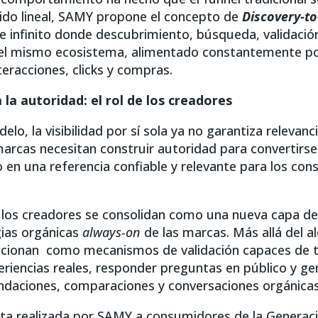
rido lineal, SAMY propone el concepto de
Discovery-t
e infinito donde descubrimiento, búsqueda, validaci
el mismo ecosistema, alimentado constantemente p
nteracciones, clicks y compras.
a la autoridad: el rol de los creadores
lo, la visibilidad por sí sola ya no garantiza relevanci
marcas necesitan construir autoridad para convertirse
no en una referencia confiable y relevante para los co
 los creadores se consolidan como una nueva capa de 
ias orgánicas
always-on
de las marcas. Más allá del a
cionan como mecanismos de validación capaces de t
riencias reales, responder preguntas en público y ge
daciones, comparaciones y conversaciones orgánicas
a realizada por SAMY a consumidores de la Generaci