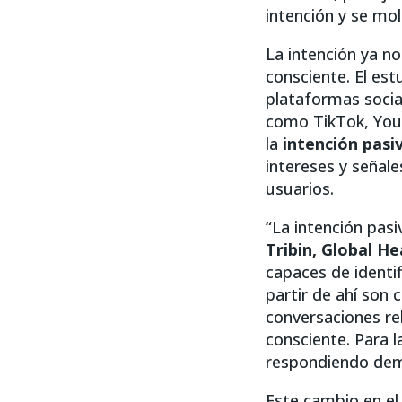
intención y se mo
La intención ya n
consciente. El est
plataformas socia
como TikTok, You
la
intención pasi
intereses y señale
usuarios.
“La intención pasi
Tribin,
Global He
capaces de identi
partir de ahí son
conversaciones re
consciente. Para l
respondiendo dem
Este cambio en el