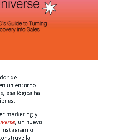
edor de
 en un entorno
, esa lógica ha
iones.
cer marketing y
iverse
, un nuevo
, Instagram o
construye la