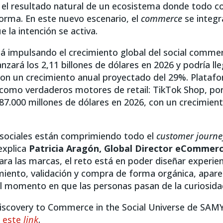
 el resultado natural de un ecosistema donde todo c
rma. En este nuevo escenario, el
commerce
se integ
 la intención se activa.
tá impulsando el crecimiento global del social comme
zará los 2,11 billones de dólares en 2026 y podría lle
 con un crecimiento anual proyectado del 29%. Plata
como verdaderos motores de retail: TikTok Shop, po
87.000 millones de dólares en 2026, con un crecimient
 sociales están comprimiendo todo el
customer journe
explica
Patricia Aragón, Global Director eCommerc
Para las marcas, el reto está en poder diseñar experie
miento, validación y compra de forma orgánica, apar
 momento en que las personas pasan de la curiosidad 
iscovery to Commerce in the Social Universe de SAMY
n este
link
.