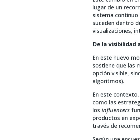
lugar de un recor
sistema continuo 
suceden dentro d
visualizaciones, i
De la visibilidad 
En este nuevo mode
sostiene que las 
opción visible, si
algoritmos).
En este contexto,
como las estrateg
los
influencers
fun
productos en expe
través de recomen
Según una encuest