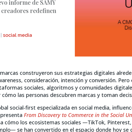
uevo informe de SAMY
y creadores redefinen
|
social media
 marcas construyeron sus estrategias digitales alred
awareness, consideración, intención y conversión. Pero
aformas sociales, algoritmos y comunidades digitales
r cómo las personas descubren marcas y toman decis
obal social-first especializada en social media, influen
, presenta
From Discovery to Commerce in the Social Un
za cómo los ecosistemas sociales
—
TikTok, Pinterest
mplo
—
se han convertido en el espacio donde hoy se 