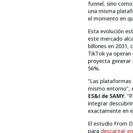
funnel, sino como
una misma platafo
el momento en que
Esta evolución es
este mercado alcan
billones en 2031,
TikTok ya operan 
proyecta generar 
56%.
“Las plataformas
mismo entorno”, 
ES&I de SAMY
. “
integrar descubri
exactamente en el
El estudio From D
para
descargar e