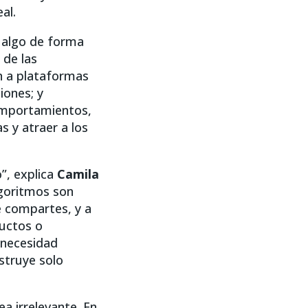
al.
 algo de forma
 de las
n a plataformas
ones; y
omportamientos,
s y atraer a los
”, explica
Camila
goritmos son
é compartes, y a
ductos o
 necesidad
nstruye solo
a irrelevante. En