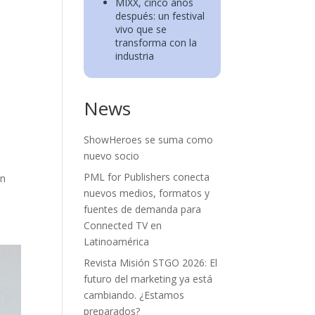
MIXX, cinco años
después: un festival
vivo que se
transforma con la
industria
News
ShowHeroes se suma como
nuevo socio
PML for Publishers conecta
ón
nuevos medios, formatos y
fuentes de demanda para
Connected TV en
Latinoamérica
Revista Misión STGO 2026: El
futuro del marketing ya está
cambiando. ¿Estamos
preparados?