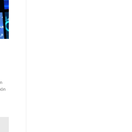
en
ión