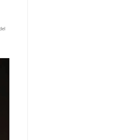
s
del